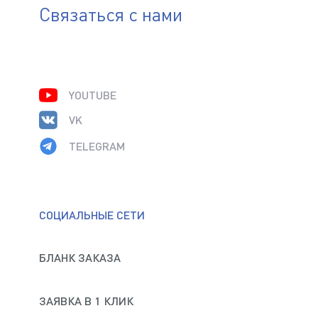
Связаться с нами
Нажимая на кнопку «Отправить», я даю своё согласие
на обработку
персональных данных
YOUTUBE
VK
TELEGRAM
СОЦИАЛЬНЫЕ СЕТИ
БЛАНК ЗАКАЗА
ЗАЯВКА В 1 КЛИК