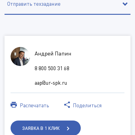
Отправить техзадание
*
*
*
*
Андрей Папин
*
*
8 800 500 31 68
*
aap@ur-spk.ru
Дополнительная информация
Распечатать
Поделиться
Тип кабины
(Доступные типы файлов: doc, gif, jpg, mpg, pdf, png, txt, zip)
ЗАЯВКА В 1 КЛИК
Вид топлива