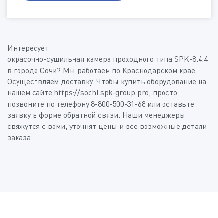
Способ подачи изделия
Дополнительная информация
Интересует
Окрасочно-сушильная камера проходного типа SPK-8.4.4
в городе Сочи? Мы работаем по Краснодарском крае.
Осуществляем доставку. Чтобы купить оборудование на
Пройдите проверку:
*
(Доступные типы файлов: doc, gif, jpg, mpg, pdf, png, txt, zip)
нашем сайте https://sochi.spk-group.pro, просто
позвоните по телефону 8-800-500-31-68 или оставьте
заявку в форме обратной связи. Наши менеджеры
свяжутся с вами, уточнят цены и все возможные детали
Нажимая на кнопку «Отправить», я даю своё согласие
на обработку
персональных данных
заказа.
Пройдите проверку:
*